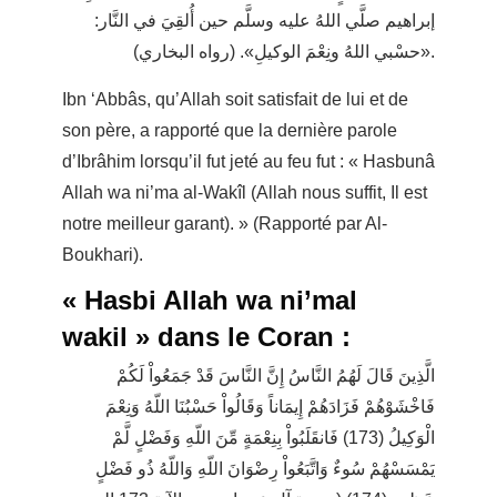
إبراهيم صلَّي اللهُ عليه وسلَّم حين أُلقِيَ في النَّار:
«حسْبي اللهُ ونِعْمَ الوكيلِ». (رواه البخاري).
Ibn ‘Abbâs, qu’Allah soit satisfait de lui et de
son père, a rapporté que la dernière parole
d’Ibrâhim lorsqu’il fut jeté au feu fut : « Hasbunâ
Allah wa ni’ma al-Wakîl (Allah nous suffit, Il est
notre meilleur garant). » (Rapporté par Al-
Boukhari).
« Hasbi Allah wa ni’mal
wakil » dans le Coran :
الَّذِينَ قَالَ لَهُمُ النَّاسُ إِنَّ النَّاسَ قَدْ جَمَعُواْ لَكُمْ
فَاخْشَوْهُمْ فَزَادَهُمْ إِيمَاناً وَقَالُواْ حَسْبُنَا اللّهُ وَنِعْمَ
الْوَكِيلُ (173) فَانقَلَبُواْ بِنِعْمَةٍ مِّنَ اللّهِ وَفَضْلٍ لَّمْ
يَمْسَسْهُمْ سُوءٌ وَاتَّبَعُواْ رِضْوَانَ اللّهِ وَاللّهُ ذُو فَضْلٍ