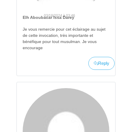
03/18/2024 à 03:46
Elh Aboubacar Issa Darey
Je vous remercie pour cet éclairage au sujet
de cette invocation, très importante et
bénéfique pour tout musulman. Je vous
encourage
Reply