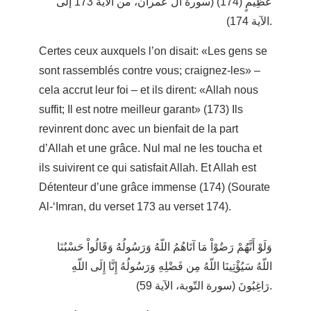
عَظِيمٍ (174) (سورة آل عمران، من الآية 173 إلى
الآية 174).
Certes ceux auxquels l’on disait: «Les gens se
sont rassemblés contre vous; craignez-les» –
cela accrut leur foi – et ils dirent: «Allah nous
suffit; Il est notre meilleur garant» (173) Ils
revinrent donc avec un bienfait de la part
d’Allah et une grâce. Nul mal ne les toucha et
ils suivirent ce qui satisfait Allah. Et Allah est
Détenteur d’une grâce immense (174) (Sourate
Al-‘Imran, du verset 173 au verset 174).
وَلَوْ أَنَّهُمْ رَضُوْاْ مَا آتَاهُمُ اللّهُ وَرَسُولُهُ وَقَالُواْ حَسْبُنَا
اللّهُ سَيُؤْتِينَا اللّهُ مِن فَضْلِهِ وَرَسُولُهُ إِنَّا إِلَى اللّهِ
رَاغِبُونَ (سورة التّوبة، الآية 59).