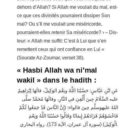
dehors d’Allah? Si Allah me voulait du mal, est-
ce que ces divinités pourraient dissiper Son
mal? Ou s’Il me voulait une miséricorde,
pourraient-elles retenir Sa miséricorde? › – Dis-
leur: « Allah me suffit: C’est à Lui que s’en
remettent ceux qui ont confiance en Lui «
(Sourate Az-Zoumar, verset 38).
« Hasbi Allah wa ni’mal
wakil » dans le hadith :
عَنِ ابْنِ عَبَّاسٍ: حَسْبُنَا اللَّهُ ونِعْمَ الوَكِيلُ، قالَهَا إبْرَاهِيمُ
عليه السَّلَامُ حِينَ أُلْقِيَ في النَّارِ، وقالَهَا مُحَمَّدٌ صلَّى
اللهُ عليهوسلَّم حِينَ قالوا»: (إِنَّ النَّاسَ قَدْ جَمَعُوا لَكُمْ
فَاخْشَوْهُمْ فَزَادَهُمْ إِيمَانًا وَقَالُوا حَسْبُنَا اللَّهُ وَنِعْمَ
الْوَكِيل) (سورة آل عمران، الآية 173). رواه البخاري.