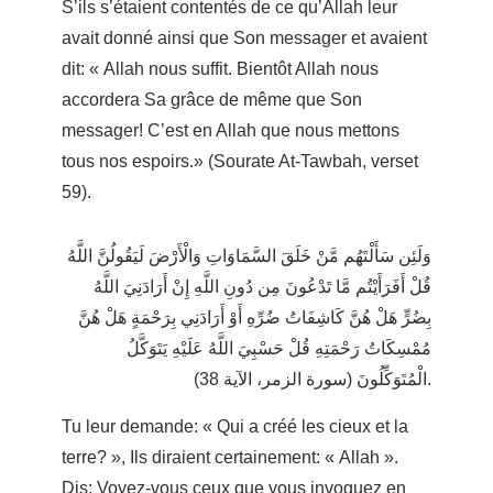
S’ils s’étaient contentés de ce qu’Allah leur
avait donné ainsi que Son messager et avaient
dit: « Allah nous suffit. Bientôt Allah nous
accordera Sa grâce de même que Son
messager! C’est en Allah que nous mettons
tous nos espoirs.» (Sourate At-Tawbah, verset
59).
وَلَئِن سَأَلْتَهُم مَّنْ خَلَقَ السَّمَاوَاتِ وَالْأَرْضَ لَيَقُولُنَّ اللَّهُ
قُلْ أَفَرَأَيْتُم مَّا تَدْعُونَ مِن دُونِ اللَّهِ إِنْ أَرَادَنِيَ اللَّهُ
بِضُرٍّ هَلْ هُنَّ كَاشِفَاتُ ضُرِّهِ أَوْ أَرَادَنِي بِرَحْمَةٍ هَلْ هُنَّ
مُمْسِكَاتُ رَحْمَتِهِ قُلْ حَسْبِيَ اللَّهُ عَلَيْهِ يَتَوَكَّلُ
الْمُتَوَكِّلُونَ (سورة الزمر، الآية 38).
Tu leur demande: « Qui a créé les cieux et la
terre? », Ils diraient certainement: « Allah ».
Dis: Voyez-vous ceux que vous invoquez en