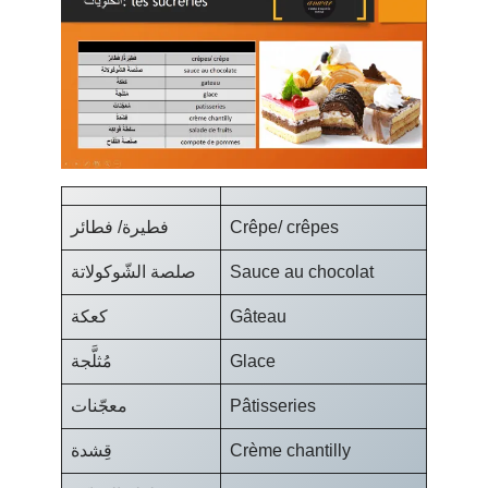
فطيرة/ فطائر
Crêpe/ crêpes
صلصة الشّوكولاتة
Sauce au chocolat
كعكة
Gâteau
مُثلَّجة
Glace
معجّنات
Pâtisseries
قِشدة
Crème chantilly