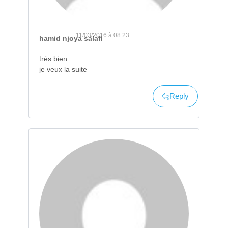
11/03/2016 à 08:23
hamid njoya salafi
très bien
je veux la suite
Reply